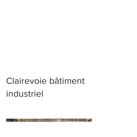
L'atelier de Loïc
CHARPENTES | MENUISERIES |
ESCALIERS
06.85.04.17.81
Clairevoie bâtiment
industriel