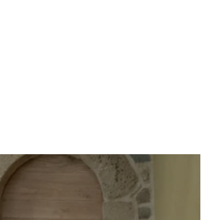
c
06.85.04.17.81
ontact